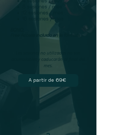
4 sesiones / mes
8 sesiones / mes
12 sesiones / mes
16 sesiones / mes
BONO:
​Free Access incluido en la fórmula
Las sesiones no utilizadas no son
acumulables y caducarán al final del
mes.
A partir de 69€