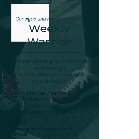
3
Consigue una rutina sólida con
Weekly
Warrior
Este paquete asigna tus sesiones
cada domingo.
Esto fomenta una rutina de
ejercicio regular.
1 séances / semaine
2 séances / semaine
3 séances / semaine
4 séances / semaine
BONUS:
Acceso gratuito incluido en la
fórmula