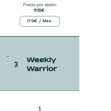
Precio por sesión
11.18€
179€ / Mes
Weekly
3
Warrior
1