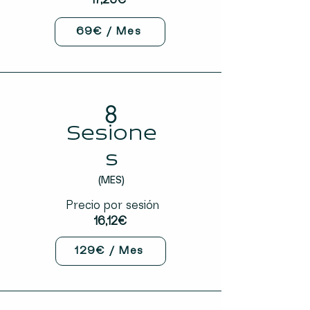
17,25€
69€ / Mes
8
Sesione
s
(MES)
Precio por sesión
16,12€
129€ / Mes