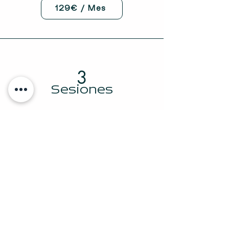
129€ / Mes
3
Sesiones
(SEMANA)
Precio por sesión
12,41€
149€ / Mes