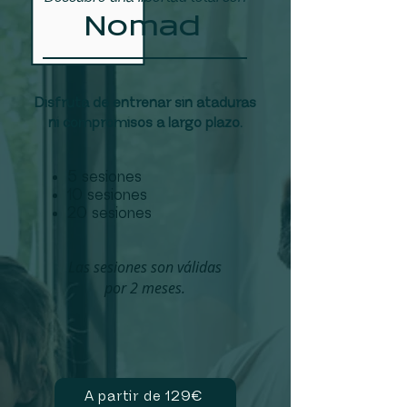
Nomad
Disfruta de entrenar sin ataduras
ni compromisos a largo plazo.
5 sesiones
10 sesiones
20 sesiones
Las sesiones son válidas
por 2 meses.
A partir de 129€